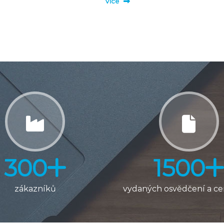
Více
300
1500
zákazníků
vydaných osvědčení a cer