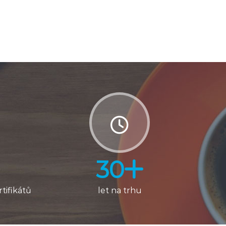
30
tifikátů
let na trhu