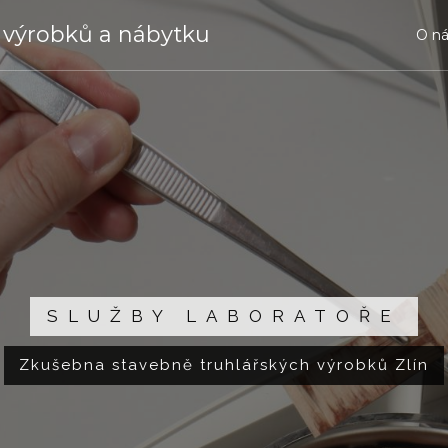
 výrobků a nábytku
O ná
SLUŽBY LABORATOŘE
Zkušebna stavebně truhlářských výrobků Zlín